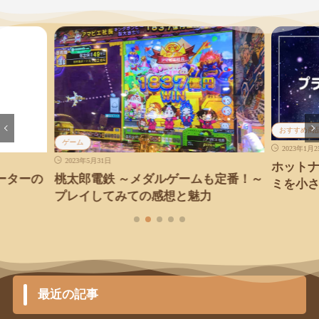
おすすめ商
ゲーム
2023年1月
2023年5月31日
ホット
ーターの
桃太郎電鉄 ～メダルゲームも定番！～
ミを小
プレイしてみての感想と魅力
最近の記事