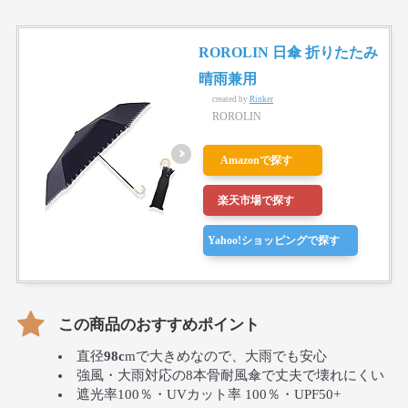
ROROLIN 日傘 折りたたみ
晴雨兼用
created by
Rinker
ROROLIN
Amazonで探す
楽天市場で探す
Yahoo!ショッピングで探す
この商品のおすすめポイント
直径
98c
mで大きめなので、大雨でも安心
強風・大雨対応の8本骨耐風傘で丈夫で壊れにくい
遮光率100％・UVカット率 100％・UPF50+