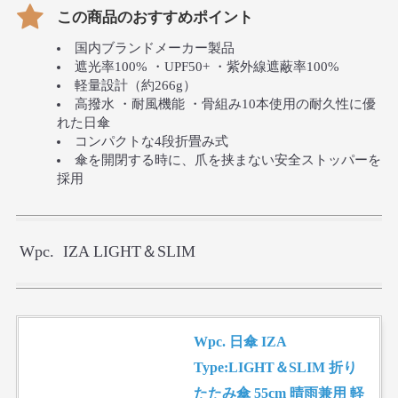
この商品のおすすめポイント
国内ブランドメーカー製品
遮光率100% ・UPF50+ ・紫外線遮蔽率100%
軽量設計（約266g）
高撥水 ・耐風機能 ・骨組み10本使用の耐久性に優
れた日傘
コンパクトな4段折畳み式
傘を開閉する時に、爪を挟まない安全ストッパーを
採用
Wpc. IZA LIGHT＆SLIM
Wpc. 日傘 IZA
Type:LIGHT＆SLIM 折り
たたみ傘 55cm 晴雨兼用 軽