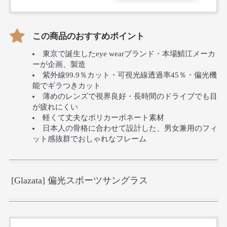
この商品のおすすめポイント
東京で誕生したeye wearブランド・本場鯖江メーカ
ーが企画、製造
紫外線99.9％カット・可視光線透過率45％・偏光機
能でギラつきカット
薄めのレンズで視界良好・長時間のドライブでも目
が疲れにくい
軽くて丈夫なポリカーボネート素材
日本人の骨格に合わせて設計した、男女兼用のフィ
ット感抜群でおしゃれなフレーム
[Glazata] 偏光スポーツサングラス