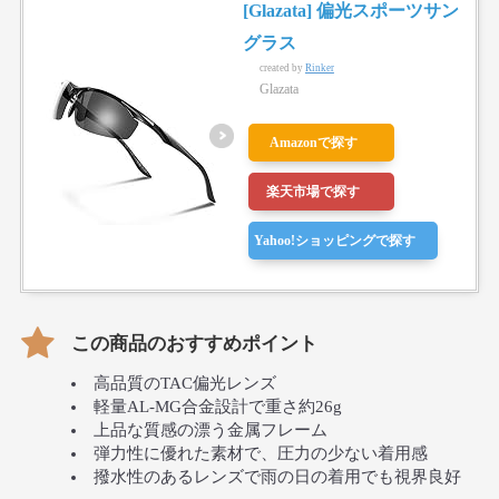
[Glazata] 偏光スポーツサン
グラス
created by
Rinker
Glazata
Amazonで探す
楽天市場で探す
Yahoo!ショッピングで探す
この商品のおすすめポイント
高品質のTAC偏光レンズ
軽量AL-MG合金設計で重さ約26g
上品な質感の漂う金属フレーム
弾力性に優れた素材で、圧力の少ない着用感
撥水性のあるレンズで雨の日の着用でも視界良好