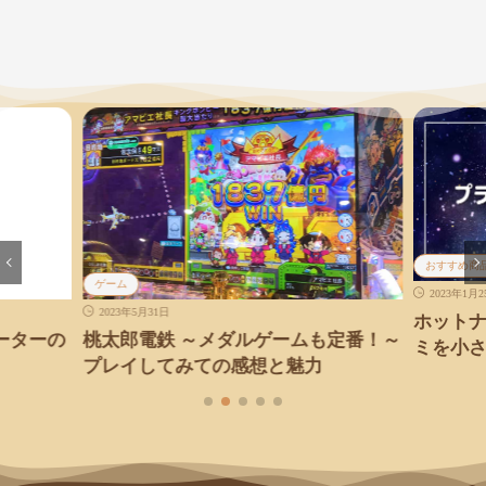
おすすめ商
ゲーム
2023年1月
2023年5月31日
ホット
ーターの
桃太郎電鉄 ～メダルゲームも定番！～
ミを小
プレイしてみての感想と魅力