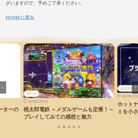
ざいますので、予めご了承ください。
HOMEに戻る
おすすめ商
ゲーム
2023年1月
2023年5月31日
ホット
ーターの
桃太郎電鉄 ～メダルゲームも定番！～
ミを小
プレイしてみての感想と魅力